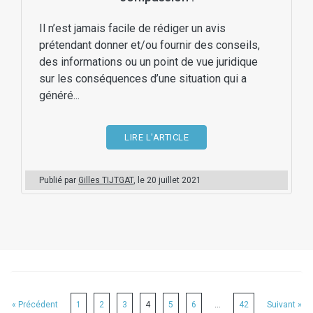
Il n’est jamais facile de rédiger un avis
prétendant donner et/ou fournir des conseils,
des informations ou un point de vue juridique
sur les conséquences d’une situation qui a
généré...
LIRE L'ARTICLE
Publié par
Gilles TIJTGAT
, le
20 juillet 2021
« Précédent
1
2
3
4
5
6
…
42
Suivant »