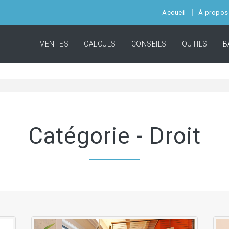
Accueil
À propos
VENTES
CALCULS
CONSEILS
OUTILS
B
Catégorie - Droit