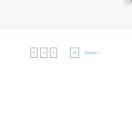
1
2
3
…
42
Suivant »