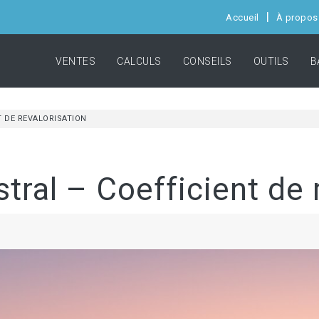
Accueil
À propos
VENTES
CALCULS
CONSEILS
OUTILS
B
 DE REVALORISATION
ral – Coefficient de 