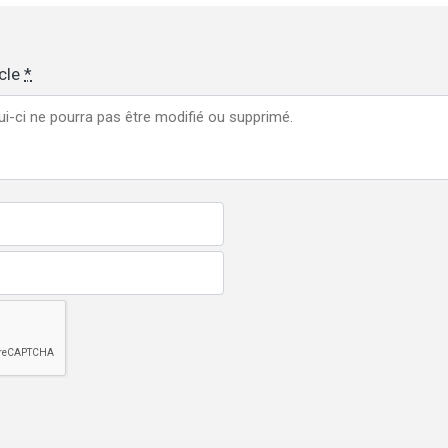
icle
*