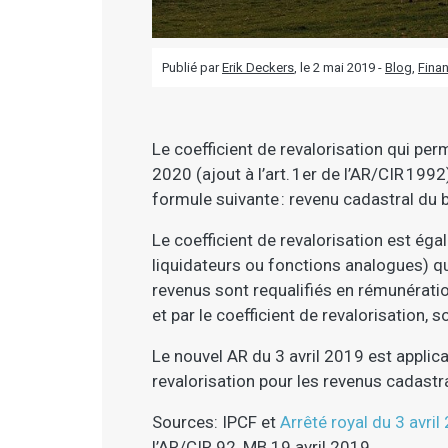
Publié par
Erik Deckers
, le
2 mai 2019 -
Blog
,
Fina
Le coefficient de revalorisation qui per
2020 (ajout à l’art. 1er de l’AR/CIR 1992
formule suivante : revenu cadastral du b
Le coefficient de revalorisation est ég
liquidateurs ou fonctions analogues) qui
revenus sont requalifiés en rémunératio
et par le coefficient de revalorisation, s
Le nouvel AR du 3 avril 2019 est applica
revalorisation pour les revenus cadastr
Sources: IPCF et
Arrêté royal du 3 avril
l’AR/CIR 92, MB 19 avril 2019.