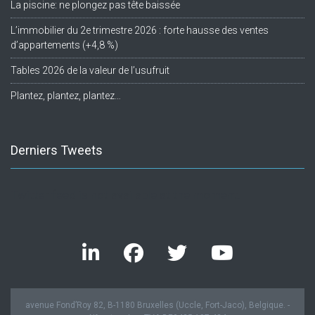
La piscine: ne plongez pas tête baissée
L’immobilier du 2e trimestre 2026 : forte hausse des ventes
d’appartements (+4,8 %)
Tables 2026 de la valeur de l’usufruit
Plantez, plantez, plantez…
Derniers Tweets
Twitter feed is not available at the moment.
avenue Fond’Roy 82, B-1180 Bruxelles (Uccle, Fort-Jaco), Belgique. -