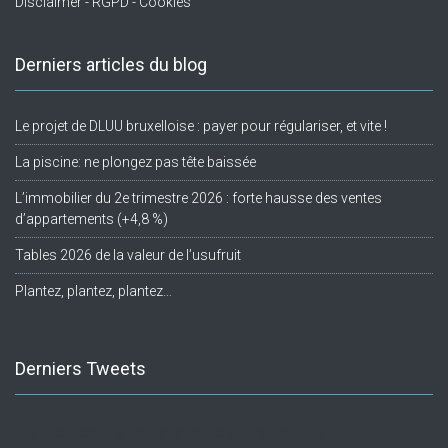
Disclaimer - RGPD - Cookies
Derniers articles du blog
Le projet de DLUU bruxelloise : payer pour régulariser, et vite !
La piscine: ne plongez pas tête baissée
L’immobilier du 2e trimestre 2026 : forte hausse des ventes
d’appartements (+4,8 %)
Tables 2026 de la valeur de l’usufruit
Plantez, plantez, plantez…
Derniers Tweets
Twitter feed is not available at the moment.