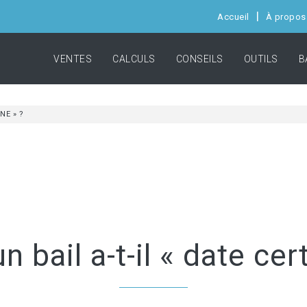
Accueil
À propos
VENTES
CALCULS
CONSEILS
OUTILS
B
NE » ?
 bail a-t-il « date cer