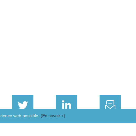
périence web possible.
(En savoir +)
K
TWITTER
LINKEDIN
EMAIL