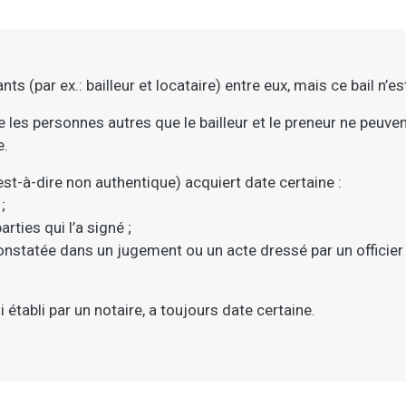
nts (par ex.: bailleur et locataire) entre eux, mais ce bail n’e
e les personnes autres que le bailleur et le preneur ne peuvent
e.
’est-à-dire non authentique) acquiert date certaine :
;
arties qui l’a signé ;
constatée dans un jugement ou un acte dressé par un officier p
 établi par un notaire, a toujours date certaine.