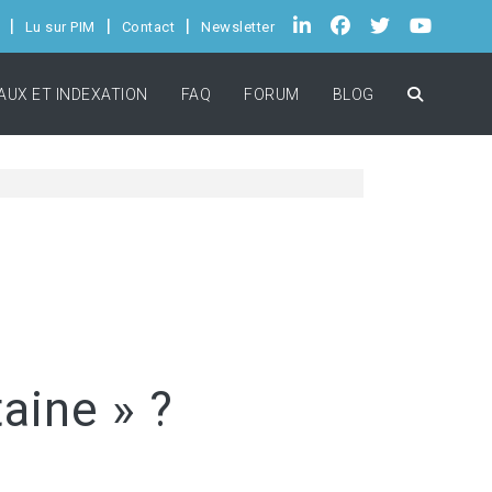
Lu sur PIM
Contact
Newsletter
AUX ET INDEXATION
FAQ
FORUM
BLOG
taine » ?