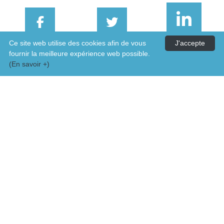
Ce site web utilise des cookies afin de vous
J'accepte
FACEBOOK
TWITTER
LINKEDIN
fournir la meilleure expérience web possible.
(En savoir +)
EMAIL
PRINT
La newsletter de Pim
Abonnez-vous à notre newsletter mensuelle
gratuite pour être informé des nouveautés (indice-