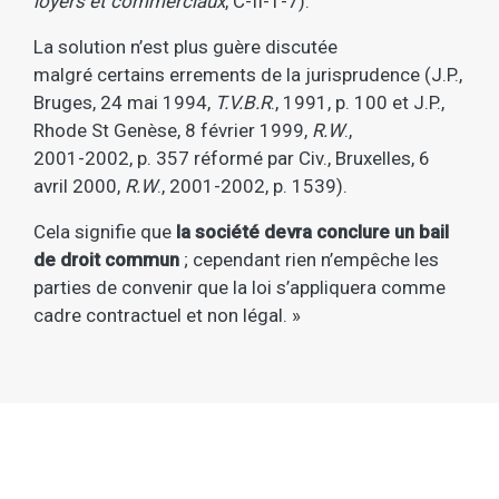
loyers et commerciaux
, C-II-1-7).
La solution n’est plus guère discutée
malgré certains errements de la jurisprudence (J.P.,
Bruges, 24 mai 1994,
T.V.B.R
., 1991, p. 100 et J.P.,
Rhode St Genèse, 8 février 1999,
R.W
.,
2001-2002, p. 357 réformé par Civ., Bruxelles, 6
avril 2000,
R.W
., 2001-2002, p. 1539).
Cela signifie que
la société devra conclure un bail
de droit commun
; cependant rien n’empêche les
parties de convenir que la loi s’appliquera comme
cadre contractuel et non légal. »